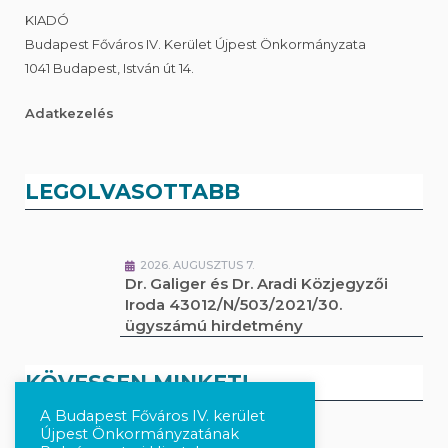
KIADÓ
Budapest Főváros IV. Kerület Újpest Önkormányzata
1041 Budapest, István út 14.
Adatkezelés
LEGOLVASOTTABB
2026. AUGUSZTUS 7.
Dr. Galiger és Dr. Aradi Közjegyzői
Iroda 43012/N/503/2021/30.
ügyszámú hirdetmény
KÖVESSEN MINKET!
A Budapest Főváros IV. kerület
Újpest Önkormányzatának
Kövesse a híreket Facebook-on